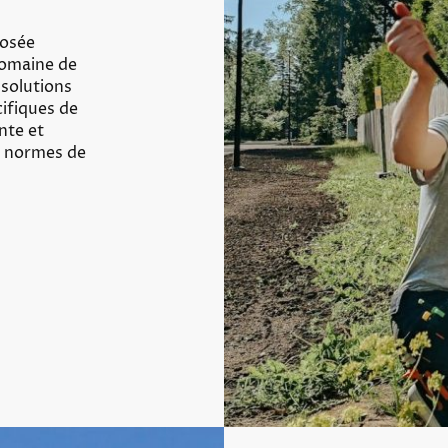
posée
domaine de
s solutions
ifiques de
nte et
es normes de