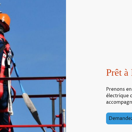
Prêt à
Prenons ens
électrique 
accompagne
Demandez